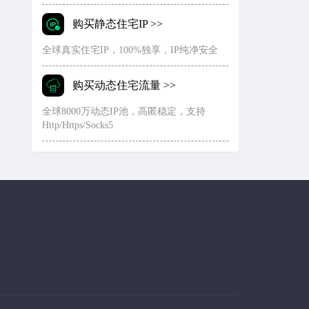
购买静态住宅IP >>
全球真实住宅IP，100%独享，IP纯净安全
购买动态住宅流量 >>
全球8000万动态IP池，高匿稳定，支持
Http/Https/Socks5