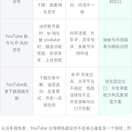
异常
和出口
下降、观看增
控、环境不一
长异常
致
油管账号被
封、ip 地址
内容违规、共
YouTube 账
被 youtube
享 IP、异常登
做账号环境隔
号与 IP 风控
封、频道功能
录、多账号共
离与网络治理
异常
受限、登录异
用环境
常、上传受限
单 IP 并发过
下载任务中
高、共享节点
优化固定出
YouTube批
断、速度波
不稳定、线路
口、并发承载
量下载视频失
动、反复重
连续性不足、
能力和流量调
败
试，并发一高
并发策略与出
度方案
就失控
口不匹配
从业务视角看，YouTube 出海网络建设并不是单点修复某一个报错，而