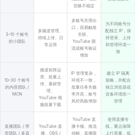
切换不稳定
多账号共用出
为不同账号分
口，容易触发
多频道管理、
配独立 IP，保
3–10 个账号
关联、
持续上传、日
持登录、上传
的小团队
YouTube 限
常运营
和管理环境一
流或账号验证
致
增加
频道矩阵运
IP 管理复杂，
建立 IP 隔离
营、批量上
10–30 个账号
环境不一致，
策略，并配合
传、素材管
的内容团队 /
批量任务失败
独立浏览器或
理、
MCN
率升高，账号
设备环境统一
YouTube 视
风控风险增加
管理
频批量下载
YouTube 直
使用直播专
直播团队 / 带
YouTube 直
播卡顿、推流
线，重点保障
货团队 / 多直
播、OBS /
掉帧、直播限
上行质量、低