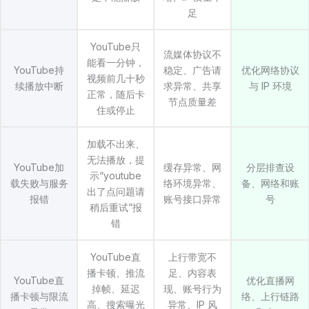
足
YouTube只
流媒体协议不
能看一分钟，
YouTube持
稳定、广告请
优化网络协议
视频前几十秒
续播放中断
求异常、共享
与 IP 环境
正常，随后卡
节点质量差
住或停止
加载不出来、
无法播放，提
YouTube加
缓存异常、网
分层排查设
示“youtube
载失败与服务
络环境异常、
备、网络和账
出了点问题请
报错
账号接口异常
号
稍后重试”报
错
YouTube直
上行带宽不
播卡顿、推流
足、内容表
YouTube直
优化直播网
掉帧、延迟
现、账号行为
播卡顿与限流
络、上行链路
高、搜索曝光
异常、IP 风