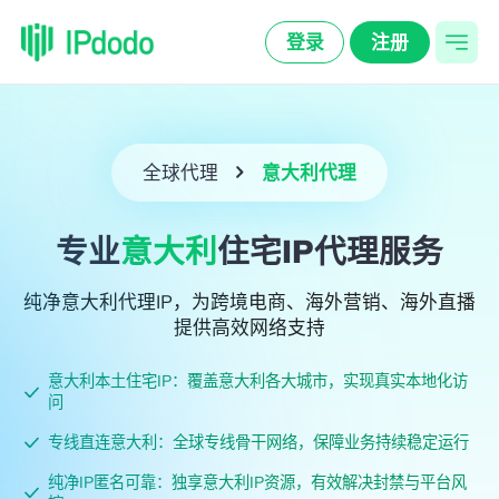
登录
注册
海外代理IP
全球代理
意大利
代理
静态住宅IP代理
最受关注
跨境网络专线
专业
意大利
住宅IP代理服务
TikTok专用网络专线
最受关注
动态住宅IP代理
出海网络指南
纯净
意大利
代理IP，为跨境电商、海外营销、海外直播
提供高效网络支持
TikTok网络连接不稳定
全球跨境直播网络专线
流量转发服务
用户教程
意大利
本土住宅IP：覆盖
意大利
各大城市，实现真实本地化访
问
TikTok网页版打不开
SD-WAN企业跨境组网
资源中心
专线直连
意大利
：全球专线骨干网络，保障业务持续稳定运行
支持热门地区
更多地区>
出海百宝箱
纯净IP匿名可靠：独享
意大利
IP资源，有效解决封禁与平台风