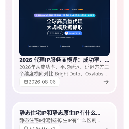
2026 代理IP服务商横评：成功率、平均延迟、延迟方差三维对比Bright Data、Oxylabs、IPdodo等
2026年从成功率、平均延迟、延迟方差三
个维度横向对比 Bright Data、Oxylabs、
IPdodo、Smartproxy、快代理等主流代
2026-08-06
理IP服务商，整理三维横评总表与场景推
荐，供跨境直播、出海账号、数据采集选
型参考。
静态住宅IP和静态原生IP有什么区别？2026年概念解析与选型指南
静态住宅IP和静态原生IP有什么区别？本文从定义、分类维度、组合关系和验证方法出发，帮你把这两个容易混淆的代理IP概念彻底理清。
2026-07-31