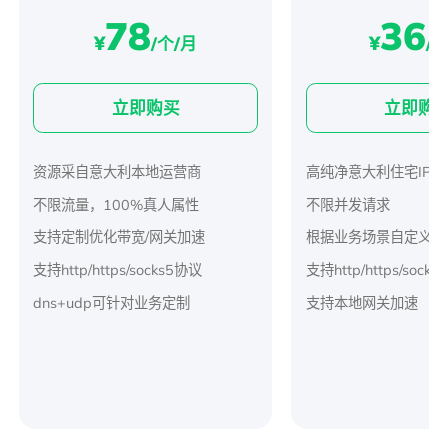
78
36
¥
¥
/个/月
/G
立即购买
立即购
资源采自意大利本地运营商
高纯净意大利住宅IP
不限流量，100%真人属性
不限并发请求
支持定制优化带宽/网关加速
根据业务场景自定义sess
支持http/https/socks5协议
支持http/https/sock
dns+udp可针对业务定制
支持本地网关加速