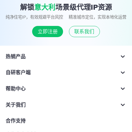
解锁
意大利
场景级代理IP资源
纯净住宅IP，有效规避平台风控
精准城市定位，实现本地化运营
立即注册
联系我们
热销产品
海外静态住宅IP
自研客户端
动态家庭IP代理
跨境专业软路由
帮助中心
TikTok专用网络专线
Windows客户端
SD-WAN企业跨境组网
跨境业务工具导航
关于我们
iOS客户端
代理IP使用教程
Android代理客户端
企业介绍
合作支持
精选出海
MacOS客户端
支持地区