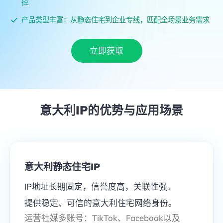
控
TikTok直播专线搭建
代理合作
海外 AI 专属网络解决方案
美国
新加坡
产品类型丰富：从静态住宅到企业专线，匹配全场景业务需求
客户案例
日本
泰国
立即获取
支持热门地区
更多地区>
中国-台湾
马来西亚
跨境资讯
美国
中国-台湾
英国
越南
意大利
IP的优势与应用场景
新加坡
马来西亚
检测IP属性
泰国
英国
自研IPdodo客户端
越南
中国-香港
意大利静态住宅IP
电脑windows客户端
IP地址长期固定，信誉度高，关联性强。
提供稳定、可信的意大利住宅网络身份。
iOS客户端
运营社媒多账号：TikTok、Facebook以及