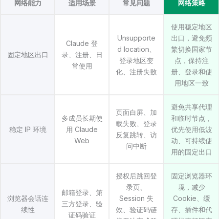
网络能力
适用场景
常见问题
网络策略
使用稳定地区
Unsupporte
出口，避免频
Claude 登
d location、
繁切换国家节
固定地区出口
录、注册、日
登录地区变
点，保持注
常使用
化、注册失败
册、登录和使
用地区一致
避免共享代理
页面白屏、加
多成员长期使
和临时节点，
载失败、登录
稳定 IP 环境
用 Claude
优先使用低波
反复跳转、访
Web
动、可持续使
问中断
用的固定出口
授权后跳回登
固定浏览器环
录页、
境，减少
邮箱登录、第
浏览器会话连
Session 失
Cookie、缓
三方登录、验
续性
效、验证码链
存、插件和代
证码验证