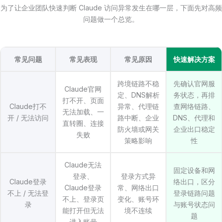
为了让企业团队快速判断 Claude 访问异常发生在哪一层，下面先对高频
问题做一个总览。
常见问题
常见表现
常见原因
快速解决方案
跨境链路不稳
先确认官网服
Claude官网
定、DNS解析
务状态，再排
打不开、页面
Claude打不
异常、代理链
查网络链路、
无法加载、一
开 / 无法访问
路中断、企业
DNS、代理和
直转圈、连接
防火墙或网关
企业出口稳定
失败
策略影响
性
Claude无法
固定设备和网
登录、
登录方式异
Claude登录
络出口，区分
Claude登录
常、网络出口
不上 / 无法登
登录链路问题
不上、登录页
变化、账号环
录
与账号状态问
能打开但无法
境不连续
题
进入账号