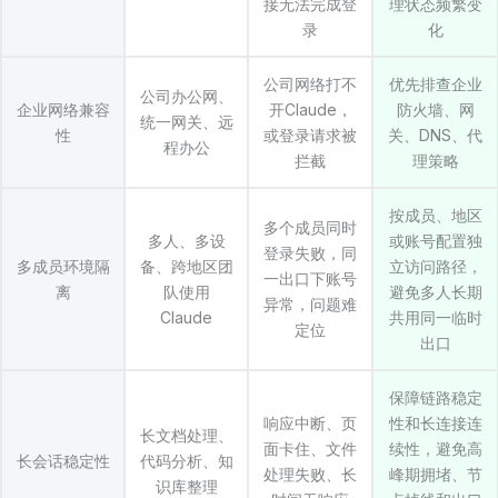
接无法完成登
理状态频繁变
录
化
公司网络打不
优先排查企业
公司办公网、
企业网络兼容
开Claude，
防火墙、网
统一网关、远
性
或登录请求被
关、DNS、代
程办公
拦截
理策略
按成员、地区
多个成员同时
多人、多设
或账号配置独
登录失败，同
多成员环境隔
备、跨地区团
立访问路径，
一出口下账号
离
队使用
避免多人长期
异常，问题难
Claude
共用同一临时
定位
出口
保障链路稳定
响应中断、页
性和长连接连
长文档处理、
面卡住、文件
续性，避免高
长会话稳定性
代码分析、知
处理失败、长
峰期拥堵、节
识库整理