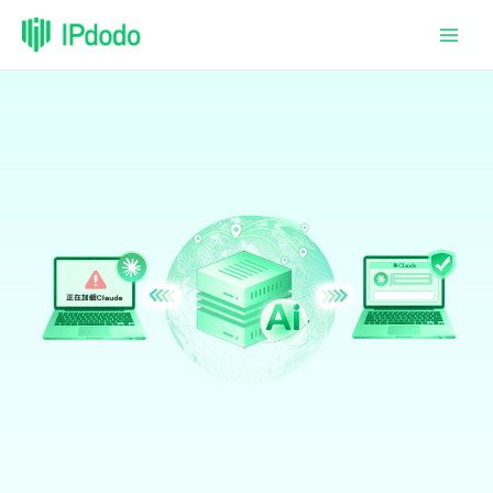
跳
至
内
容