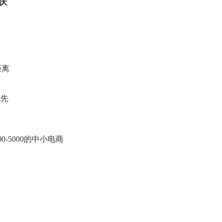
联
距离
优先
00-5000的中小电商