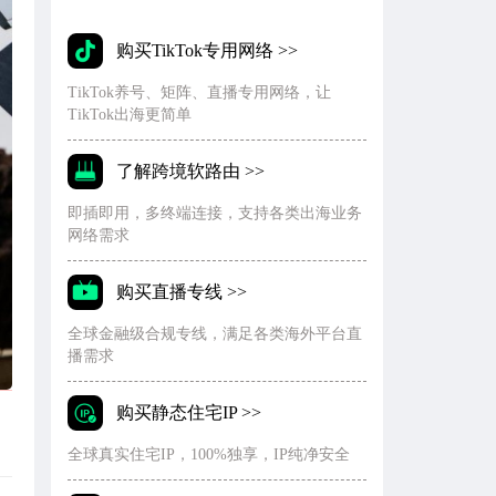
购买TikTok专用网络 >>
TikTok养号、矩阵、直播专用网络，让
TikTok出海更简单
了解跨境软路由 >>
即插即用，多终端连接，支持各类出海业务
网络需求
购买直播专线 >>
全球金融级合规专线，满足各类海外平台直
播需求
购买静态住宅IP >>
全球真实住宅IP，100%独享，IP纯净安全