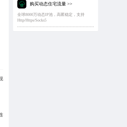
购买动态住宅流量 >>
全球8000万动态IP池，高匿稳定，支持
Http/Https/Socks5
现
连