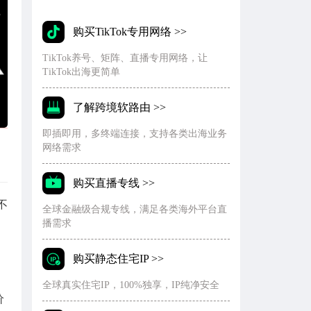
购买TikTok专用网络 >>
TikTok养号、矩阵、直播专用网络，让
TikTok出海更简单
了解跨境软路由 >>
即插即用，多终端连接，支持各类出海业务
网络需求
购买直播专线 >>
不
全球金融级合规专线，满足各类海外平台直
播需求
购买静态住宅IP >>
全球真实住宅IP，100%独享，IP纯净安全
价