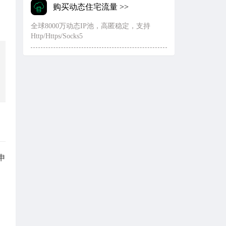
购买动态住宅流量 >>
全球8000万动态IP池，高匿稳定，支持
Http/Https/Socks5
申