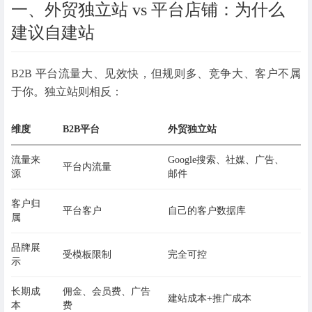
一、外贸独立站 vs 平台店铺：为什么
建议自建站
B2B 平台流量大、见效快，但规则多、竞争大、客户不属
于你。独立站则相反：
维度
B2B平台
外贸独立站
流量来
Google搜索、社媒、广告、
平台内流量
源
邮件
客户归
平台客户
自己的客户数据库
属
品牌展
受模板限制
完全可控
示
长期成
佣金、会员费、广告
建站成本+推广成本
本
费