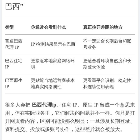
巴西”
类型
你通常会看到什么
真正拉开差距的地方
普通巴西
不一定适合长期后台和账
IP 检测结果显示在巴西
代理 IP
号业务
巴西住宅
更接近本地家庭网络环
更适合看环境自然度和长
IP
境
期登录体验
巴西原生
更贴近当地运营商或本
更看重平台识别、稳定性
IP
地真实网络属性
和连续使用表现
很多人会把
巴西代理ip
、住宅 IP、原生 IP 当成一个意思来
用，但在实际业务里，它们解决的问题并不一样。你只是打
开网页看内容，区别可能没那么明显；一旦涉及长期登录、
资料提交、投放或多账号协作，这些差异就会被放大。