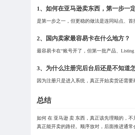
1、如何在亚马逊卖东西，第一步一
是第一步之一，但更稳的做法是连同站点、首
2、国内卖家最容易卡在什么地方？
最容易卡在“账号开了，但第一批产品、Listin
3、为什么注册完后台后还是不知道
因为注册只是进入系统，真正开始卖货还需要
总结
如何 在 亚马逊 卖 东西，真正该先理顺的
真正能开卖的路径。顺序放对，后面推进通常