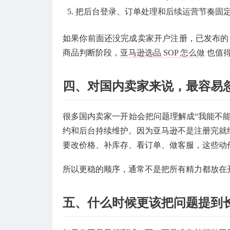
把后台登录、订单处理和后续运营节奏固
如果你前面还没完成卖家开户注册，已发布
商品判断阶段，
亚马逊选品 SOP 怎么做
也值
四、对国内卖家来说，最容易
很多国内卖家一开始会把问题理解成“我能不能进
约和后台持续维护。因为亚马逊不是注册完就
要改价格、补库存、看订单、做客服，这些动
所以更稳的顺序，通常不是把所有精力都放在
五、什么时候更该把问题提到