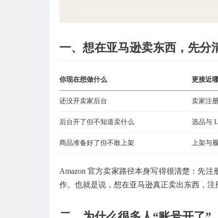
一、想在亚马逊卖东西，先分
你现在想做什么
更接近
还没开卖家后台
卖家注
后台开了但不知道卖什么
选品与 Li
商品准备好了但不敢上架
上架与
Amazon 官方卖家路径本身写得很清楚：先注
作。也就是说，想在亚马逊真正卖出东西，注
二、为什么很多人“账号开了”