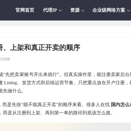
官网首页
代理IP
资源
企业级网络方案
册、上架和真正开卖的顺序
5分钟
成“先把卖家账号开出来就行”。但真实操作里，能注册卖家后台
Listing、发货方式和后续运营节奏。只把重点放在开户注册，
该先做什么。
，而是先按“能不能真正开卖”的顺序来看。很多人在找
国内怎么
，而是从注册到上架、再到第一单的路径到底该怎么接。