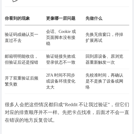
你看到的现象
更像哪一层问题
先做什么
会话、Cookie 或
验证码或确认页一
先换无痕窗口，停掉
页面脚本没有接
直过不去
扩展再试
稳
邮箱明明能收信，
验证链接失效或
回到原设备、原浏览
但验证后还是报错
登录状态不一致
器重新触发一次
2FA 时间不同步
先校准时间，再确认
开了双重验证后频
或设备环境变化
是不是换了设备或网
繁失败
太大
络
很多人会把这些情况都归成“Reddit 不让我过验证”，但它们
对应的排查顺序并不一样。先把卡点找准，后面才不会一直
在错误的地方反复尝试。