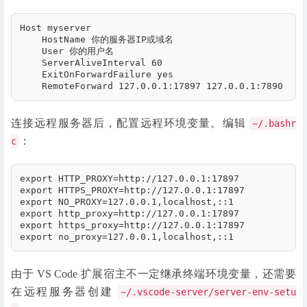
Host myserver

    HostName 你的服务器IP或域名

    User 你的用户名

    ServerAliveInterval 60

    ExitOnForwardFailure yes

    RemoteForward 127.0.0.1:17897 127.0.0.1:7890
连接远程服务器后，配置远程环境变量。编辑
~/.bashr
：
c
export HTTP_PROXY=http://127.0.0.1:17897

export HTTPS_PROXY=http://127.0.0.1:17897

export NO_PROXY=127.0.0.1,localhost,::1

export http_proxy=http://127.0.0.1:17897

export https_proxy=http://127.0.0.1:17897

export no_proxy=127.0.0.1,localhost,::1
由于 VS Code 扩展宿主不一定继承终端环境变量，还需要
在远程服务器创建
~/.vscode-server/server-env-setu