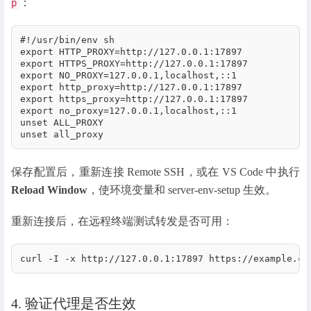
：
p
#!/usr/bin/env sh

export HTTP_PROXY=http://127.0.0.1:17897

export HTTPS_PROXY=http://127.0.0.1:17897

export NO_PROXY=127.0.0.1,localhost,::1

export http_proxy=http://127.0.0.1:17897

export https_proxy=http://127.0.0.1:17897

export no_proxy=127.0.0.1,localhost,::1

unset ALL_PROXY

unset all_proxy
保存配置后，重新连接 Remote SSH，或在 VS Code 中执行
Reload Window
，使环境变量和 server-env-setup 生效。
重新连接后，在远程终端测试转发是否可用：
curl -I -x http://127.0.0.1:17897 https://example.co
4. 验证代理是否生效