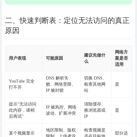
二、快速判断表：定位无法访问的真正
原因
网络方
建议先做什
用户表现
可能原因
案是否
么
适用
DNS 解析失
切换 DNS、
YouTube 完全
败、网络受限、
检查其他网
是
打不开
IP 被封锁
站
提示”无法访问
清除缓存、
IP 被风控、网络
此内容，请稍
换浏览器或
是
波动、扩展冲突
后再试”
IP
地区限制、版权
检查视频是
某个视频显示
部分适
限制、上传者设
否在目标地