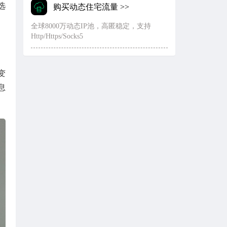
选
购买动态住宅流量 >>
全球8000万动态IP池，高匿稳定，支持
Http/Https/Socks5
变
息