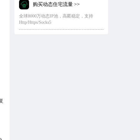
购买动态住宅流量 >>
全球8000万动态IP池，高匿稳定，支持
Http/Https/Socks5
。
。
复