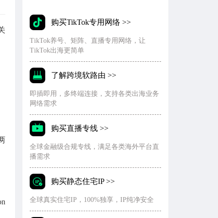
购买TikTok专用网络 >>
关
TikTok养号、矩阵、直播专用网络，让
TikTok出海更简单
了解跨境软路由 >>
即插即用，多终端连接，支持各类出海业务
网络需求
购买直播专线 >>
两
全球金融级合规专线，满足各类海外平台直
播需求
购买静态住宅IP >>
全球真实住宅IP，100%独享，IP纯净安全
n