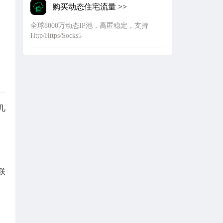
购买动态住宅流量 >>
全球8000万动态IP池，高匿稳定，支持
Http/Https/Socks5
几
联