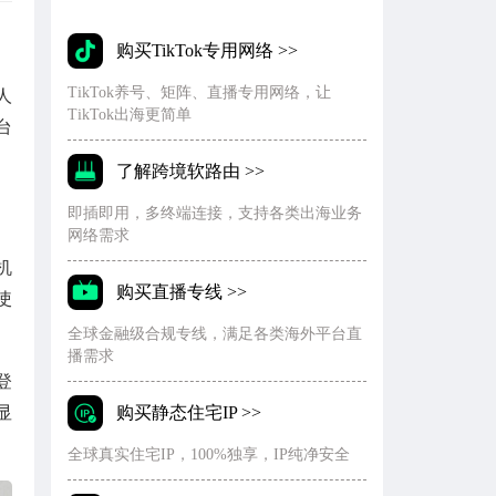
购买TikTok专用网络 >>
TikTok养号、矩阵、直播专用网络，让
人
TikTok出海更简单
台
了解跨境软路由 >>
即插即用，多终端连接，支持各类出海业务
网络需求
机
购买直播专线 >>
使
全球金融级合规专线，满足各类海外平台直
播需求
登
显
购买静态住宅IP >>
全球真实住宅IP，100%独享，IP纯净安全