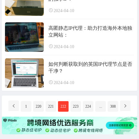
2024-04-10
高匿静态IP代理：助力打造海外本地独
立网站：
2024-04-10
如何判断获取到的英国IP代理节点是否
干净？
2024-04-10
分
1
220
221
222
223
224
...
308
页
导
航