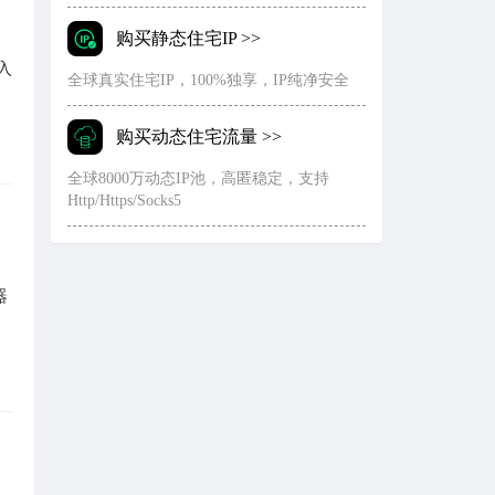
购买静态住宅IP >>
入
全球真实住宅IP，100%独享，IP纯净安全
购买动态住宅流量 >>
全球8000万动态IP池，高匿稳定，支持
Http/Https/Socks5
器