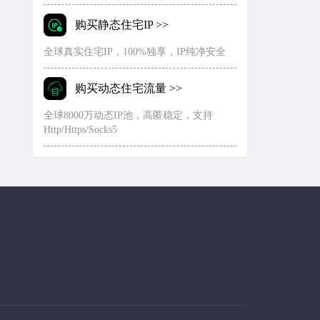
购买静态住宅IP >>
全球真实住宅IP，100%独享，IP纯净安全
购买动态住宅流量 >>
全球8000万动态IP池，高匿稳定，支持
Http/Https/Socks5