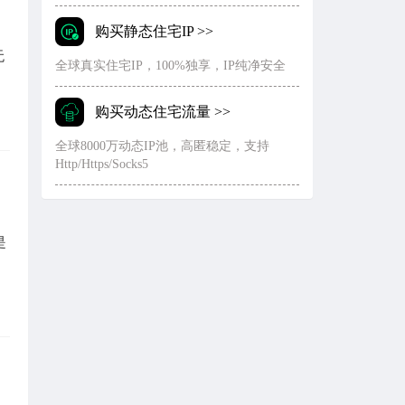
购买静态住宅IP >>
无
全球真实住宅IP，100%独享，IP纯净安全
购买动态住宅流量 >>
全球8000万动态IP池，高匿稳定，支持
Http/Https/Socks5
是