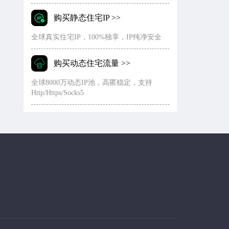
购买静态住宅IP >>
全球真实住宅IP，100%独享，IP纯净安全
购买动态住宅流量 >>
全球8000万动态IP池，高匿稳定，支持
Http/Https/Socks5