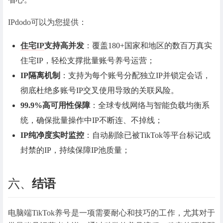
IPdodo可以为您提供：
住宅IP
支持高并发
：覆盖180+国家和地区的数百万真实
住宅IP，轻松支撑批量账号养号运营；
IP隔离机制
：支持为每个账号分配独立IP并锁定会话，
彻底杜绝多账号IP交叉使用导致的关联风险。
99.9%高可用性保障
：全球专线网络与智能负载均衡系
统，确保批量操作中IP不断连、不掉线；
IP纯净度实时监控
：自动剔除已被TikTok等平台标记或
封禁的IP，持续保障IP池质量；
六、
结语
电脑端TikTok养号是一项需要耐心和技巧的工作，尤其对于