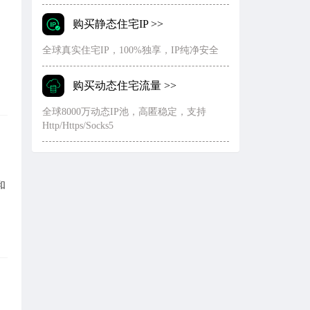
购买静态住宅IP >>
全球真实住宅IP，100%独享，IP纯净安全
购买动态住宅流量 >>
全球8000万动态IP池，高匿稳定，支持
Http/Https/Socks5
和